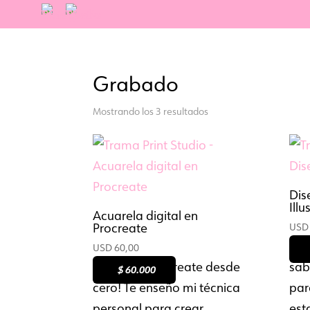
Inicio
/
Cursos
/ Grabado
Grabado
Mostrando los 3 resultados
Dis
Illu
Acuarela digital en
Procreate
USD
Tod
USD
60,00
¡Aprendé procreate desde
sab
$ 60.000
:
cero! Te enseño mi técnica
par
personal para crear
est