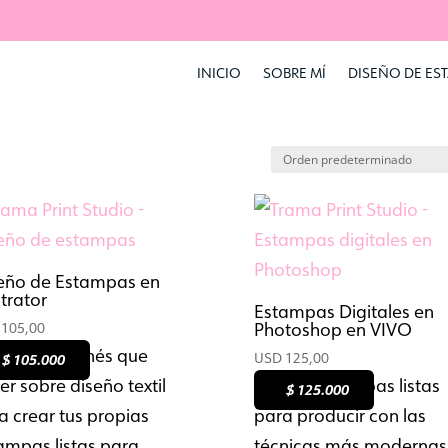
INICIO
SOBRE MÍ
DISEÑO DE ES
eño de Estampas en
strator
Estampas Digitales en
Photoshop en VIVO
105,00
o lo que tenés que
USD
125,00
$ 105.000
:
er sobre diseño textil
Diseñá estampas listas
$ 125.000
:
a crear tus propias
para producir con las
ampas listas para
técnicas más modernas