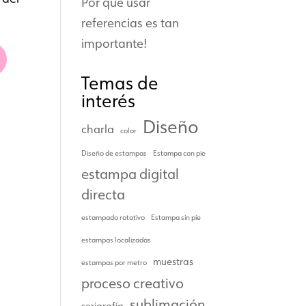
Por qué usar
referencias es tan
importante!
Temas de
interés
Diseño
charla
color
Diseño de estampas
Estampa con pie
estampa digital
directa
estampado rotativo
Estampa sin pie
estampas localizadas
muestras
estampas por metro
proceso creativo
sublimación
serigrafía