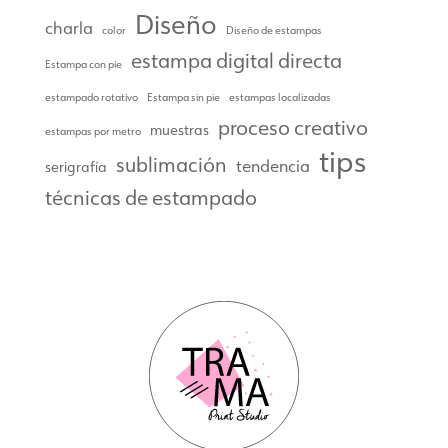
Diseño
charla
color
Diseño de estampas
estampa digital directa
Estampa con pie
estampado rotativo
Estampa sin pie
estampas localizadas
proceso creativo
muestras
estampas por metro
tips
sublimación
tendencia
serigrafía
técnicas de estampado