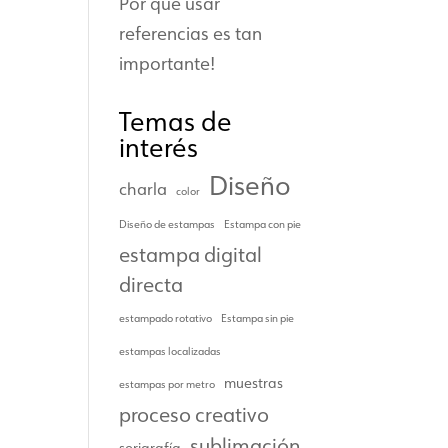
Por qué usar
referencias es tan
importante!
Temas de
interés
Diseño
charla
color
Diseño de estampas
Estampa con pie
estampa digital
directa
estampado rotativo
Estampa sin pie
estampas localizadas
muestras
estampas por metro
proceso creativo
sublimación
serigrafía